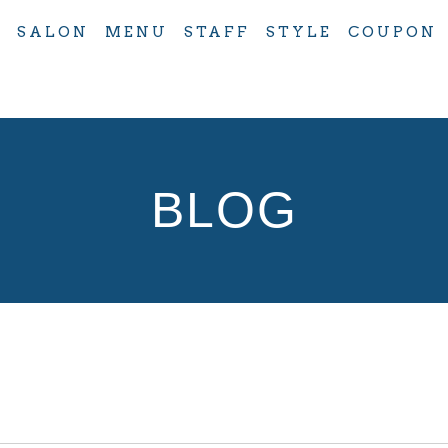
ugin\MchBasePublicPlugin::__wakeup() must have public v
T
SALON
MENU
STAFF
STYLE
COUPON
s/plugin/MchBasePublicPlugin.php
on line
37
BLOG