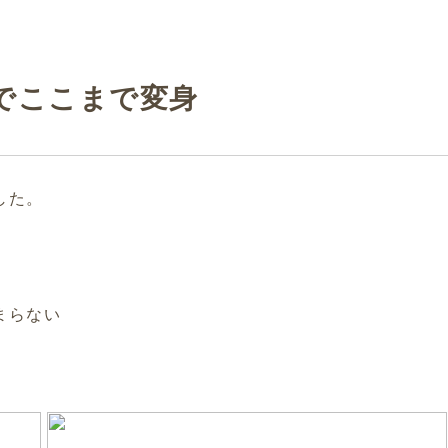
でここまで変身
した。
まらない