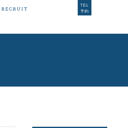
TEL
isibility in
/home/users/2/uriup3/web/blue-air-
RECRUIT
予約