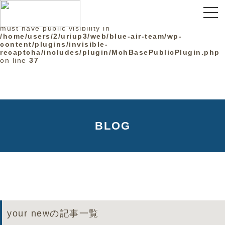
Warning
: The magic method
InvisibleReCaptcha\MchLib\Plugin\MchBasePublicPlugin:
must have public visibility in
/home/users/2/uriup3/web/blue-air-team/wp-
content/plugins/invisible-
recaptcha/includes/plugin/MchBasePublicPlugin.php
on line
37
BLOG
your newの記事一覧