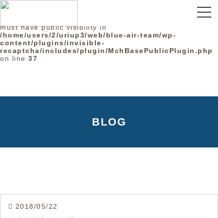
Warning
: The magic method
InvisibleReCaptcha\MchLib\Plugin\MchBasePublicPlugin:
must have public visibility in
/home/users/2/uriup3/web/blue-air-team/wp-
content/plugins/invisible-
recaptcha/includes/plugin/MchBasePublicPlugin.php
on line
37
BLOG
2018/05/22